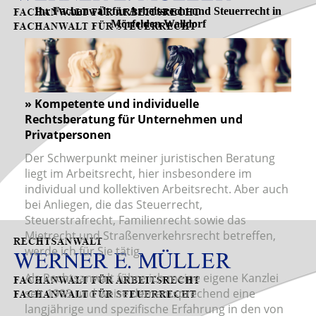
Ihr Fachanwalt für Arbeitsrecht und Steuerrecht in
Mörfelden Walldorf
» Kompetente und individuelle
Rechtsberatung für Unternehmen und
Privatpersonen
Der Schwerpunkt meiner juristischen Beratung
liegt im Arbeitsrecht, hier insbesondere im
individual und kollektiven Arbeitsrecht. Aber auch
bei Anliegen, die das Steuerrecht,
Steuerstrafrecht, Familienrecht sowie das
Mietrecht und Straßenverkehrsrecht betreffen,
werde ich für Sie tätig.
Als Rechtsanwalt führe ich meine eigene Kanzlei
seit 1993 und weise dementsprechend eine
langjährige und spezifische Erfahrung in den von