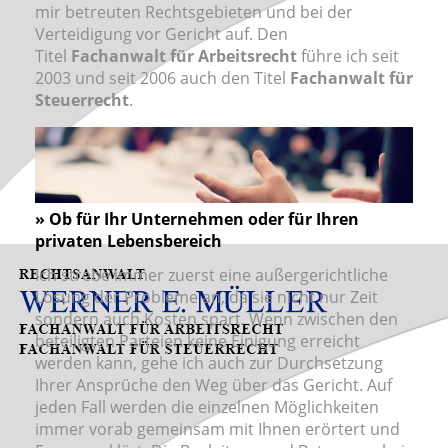
mir betreuten Rechtsgebieten und bei der
Verteidigung vor Gericht auf. Den
Titel
Fachanwalt für Arbeitsrecht
führe ich seit
2003 und seit 2006 auch den Titel
Fachanwalt für
Steuerrecht
.
» Ob für Ihr Unternehmen oder für Ihren
privaten Lebensbereich
Ich strebe immer zuerst eine außergerichtliche
Lösung der Probleme an, da sie nicht nur Zeit
sondern auch Kosten spart. Wenn zwischen den
beteiligten Parteien keine Einigung erreicht
werden kann, gehe ich auch zur Durchsetzung
Ihrer Ansprüche den Weg über das Gericht. Auf
jeden Fall werden die einzelnen Möglichkeiten
immer vorab gemeinsam mit Ihnen erörtert und